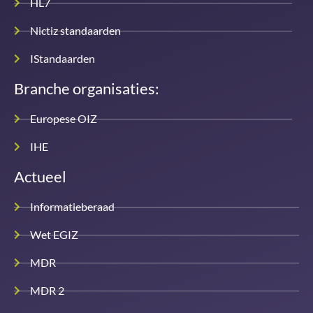
HL7
Nictiz standaarden
IStandaarden
Branche organisaties:
Europese OIZ
IHE
Actueel
Informatieberaad
Wet EGIZ
MDR
MDR 2