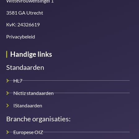
Wittevrouwensingel 1
3581 GA Utrecht
KvK: 24326619
Privacybeleid
Handige links
Standaarden
HL7
Nictiz standaarden
IStandaarden
Branche organisaties:
Europese OIZ