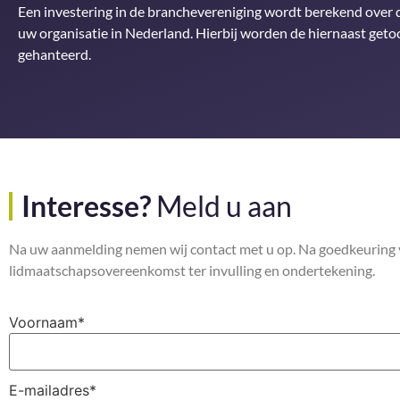
Een investering in de branchevereniging wordt berekend over
uw organisatie in Nederland. Hierbij worden de hiernaast get
gehanteerd.
Interesse?
Meld u aan
Na uw aanmelding nemen wij contact met u op. Na goedkeuring v
lidmaatschapsovereenkomst ter invulling en ondertekening.
Voornaam
*
E-mailadres
*