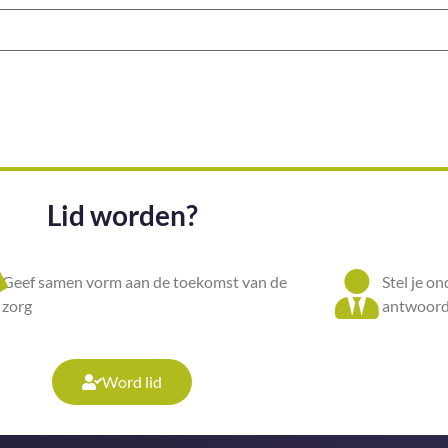
Lid worden?
Geef samen vorm aan de toekomst van de
Stel je o
zorg
antwoord
Word lid