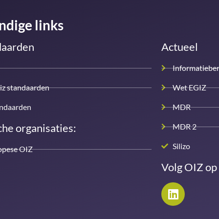
ndige links
daarden
Actueel
Informatiebe
iz standaarden
Wet EGIZ
andaarden
MDR
he organisaties:
MDR 2
Silizo
opese OIZ
Volg OIZ op