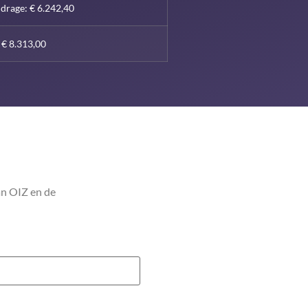
jdrage: € 6.242,40
 € 8.313,00
an OIZ en de