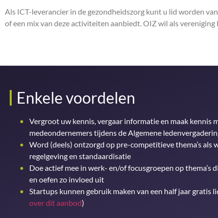
Als ICT-leverancier in de gezondheidszorg kunt u lid worden van
of een mix van deze activiteiten aanbiedt. OIZ wil als verenig
Enkele voordelen
Vergroot uw kennis, vergaar informatie en maak kennis 
medeondernemers tijdens de Algemene ledenvergaderin
Word (deels) ontzorgd op pre-competitieve thema’s als 
regelgeving en standaardisatie
Doe actief mee in werk- en/of focusgroepen op thema’s die
en oefen zo invloed uit
Startups kunnen gebruik maken van een half jaar gratis 
over dit aanbod
)