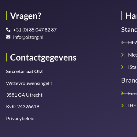
Vragen?
Ha
Stan
+31 (0) 85 047 82 87
info@oizorg.nl
HL7
Nict
Contactgegevens
ISt
Secretariaat OIZ
Branc
Wittevrouwensingel 1
Eur
3581 GA Utrecht
IHE
KvK: 24326619
Privacybeleid