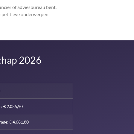
ancier of adviesbureau bent,
ompetitieve onderwerpen.
schap 2026
0
e: € 2.085,90
rage: € 4.681,80