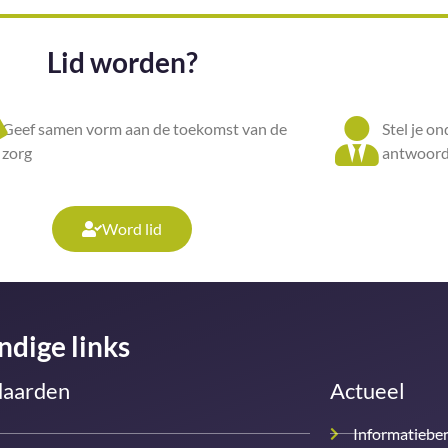
Lid worden?
Geef samen vorm aan de toekomst van de
Stel je o
zorg
antwoord
Word lid
ndige links
daarden
Actueel
Informatiebe