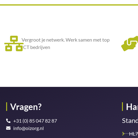
Vergroot je netwerk. Werk samen met top
ICT bedrijven
Vragen?
Ha
Stan
+31 (0) 85 047 82 87
info@oizorg.nl
HL7