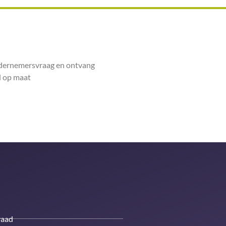
ndernemersvraag en ontvang
 op maat
raad