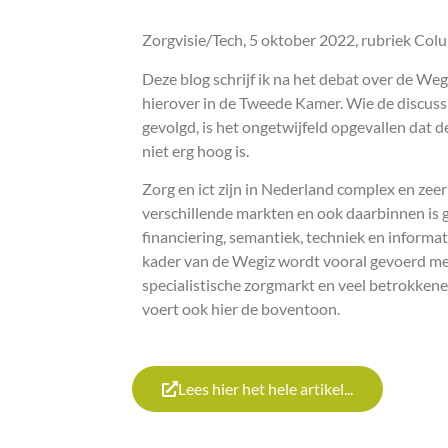
Zorgvisie/Tech, 5 oktober 2022, rubriek Co
Deze blog schrijf ik na het debat over de We
hierover in de Tweede Kamer. Wie de discuss
gevolgd, is het ongetwijfeld opgevallen dat d
niet erg hoog is.
Zorg en ict zijn in Nederland complex en zeer 
verschillende markten en ook daarbinnen is 
financiering, semantiek, techniek en informa
kader van de Wegiz wordt vooral gevoerd me
specialistische zorgmarkt en veel betrokken
voert ook hier de boventoon.
Lees hier het hele artikel...