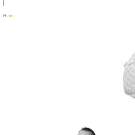
Home
/
Overheid reguleert, einde innovatie