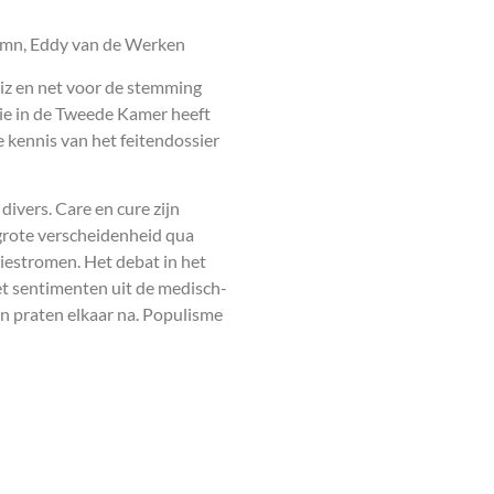
lumn, Eddy van de Werken
giz en net voor de stemming
ie in de Tweede Kamer heeft
e kennis van het feitendossier
divers. Care en cure zijn
grote verscheidenheid qua
tiestromen. Het debat in het
t sentimenten uit de medisch-
en praten elkaar na. Populisme