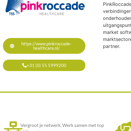
PinkRoccade 
verbindingen
onderhouden 
uitgangspunt
market softw
marktsector
https://www.pinkroccade-
partner.
healthcare.nl/
+31 (0) 55 5999200
Vergroot je netwerk. Werk samen met top