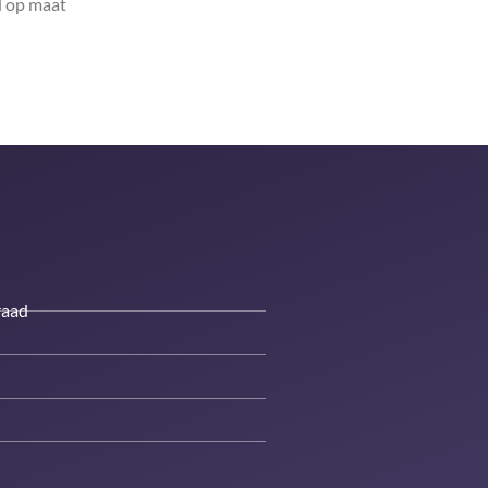
 op maat
raad