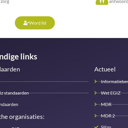
zorg
antwoord
Word lid
ndige links
daarden
Actueel
Informatiebe
iz standaarden
Wet EGIZ
andaarden
MDR
he organisaties:
MDR 2
Silizo