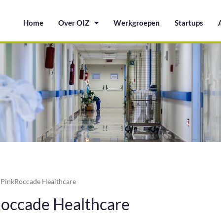
Home
Over OIZ
Werkgroepen
Startups
/
PinkRoccade Healthcare
occade Healthcare