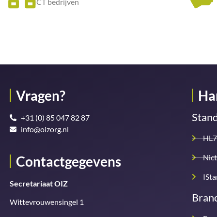
ICT bedrijven
Vragen?
Ha
Stan
+31 (0) 85 047 82 87
info@oizorg.nl
HL7
Nict
Contactgegevens
ISt
Secretariaat OIZ
Branc
Wittevrouwensingel 1