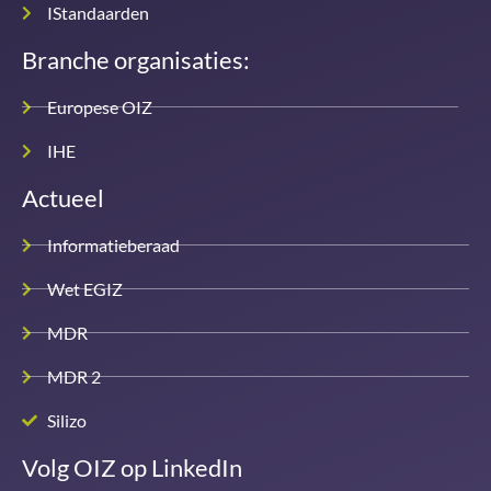
IStandaarden
Branche organisaties:
Europese OIZ
IHE
Actueel
Informatieberaad
Wet EGIZ
MDR
MDR 2
Silizo
Volg OIZ op LinkedIn