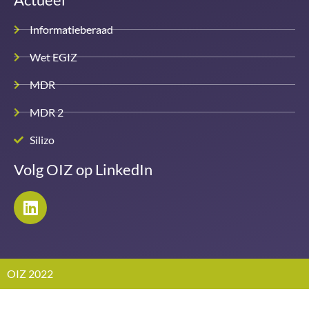
Informatieberaad
Wet EGIZ
MDR
MDR 2
Silizo
Volg OIZ op LinkedIn
OIZ 2022