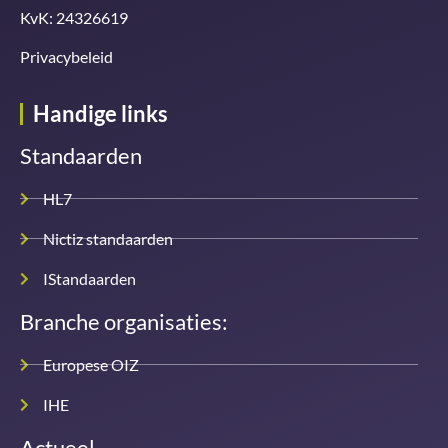
KvK: 24326619
Privacybeleid
Handige links
Standaarden
HL7
Nictiz standaarden
IStandaarden
Branche organisaties:
Europese OIZ
IHE
Actueel