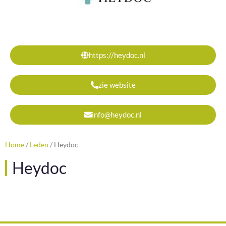
https://heydoc.nl
zie website
info@heydoc.nl
Home
/
Leden
/
Heydoc
Heydoc