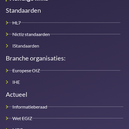
Standaarden
HL7
Nictiz standaarden
IStandaarden
Branche organisaties:
Europese OIZ
IHE
Actueel
Informatieberaad
Wet EGIZ