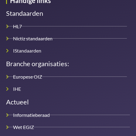
Handige links
Standaarden
HL7
Nictiz standaarden
IStandaarden
Branche organisaties:
Europese OIZ
IHE
Actueel
Informatieberaad
Wet EGIZ