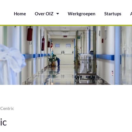
Home
Over OIZ
Werkgroepen
Startups
/
Centric
ic