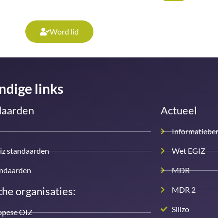
Word lid
ndige links
daarden
Actueel
Informatiebe
iz standaarden
Wet EGIZ
andaarden
MDR
he organisaties:
MDR 2
Silizo
opese OIZ