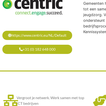
Gemeenten h
tot een sam
jeugdzorg. V
ondersteunt
bedrijfsproc
Kennissystem
https://www.centric.eu/NL/Default
+31 (0) 182 648 000
Vergroot je netwerk. Werk samen met top
ICT bedrijven