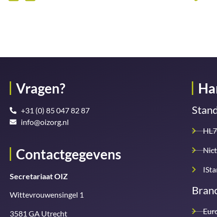
Vragen?
Ha
Stan
+31 (0) 85 047 82 87
info@oizorg.nl
HL7
Nict
Contactgegevens
ISt
Secretariaat OIZ
Branc
Wittevrouwensingel 1
Eur
3581 GA Utrecht