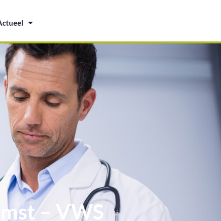
Actueel
komst – VWS