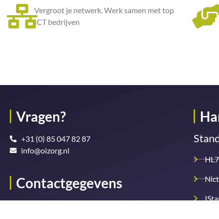
Vergroot je netwerk. Werk samen met top
ICT bedrijven
Vragen?
Ha
Stan
+31 (0) 85 047 82 87
info@oizorg.nl
HL7
Nict
Contactgegevens
ISt
Secretariaat OIZ