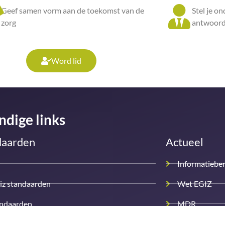
Geef samen vorm aan de toekomst van de
Stel je o
zorg
antwoord
Word lid
ndige links
daarden
Actueel
Informatiebe
iz standaarden
Wet EGIZ
andaarden
MDR
MDR 2