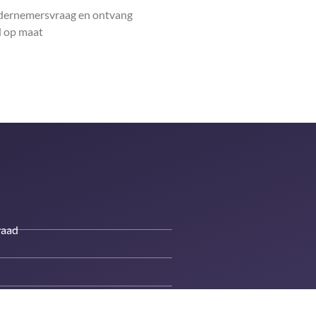
ndernemersvraag en ontvang
 op maat
raad