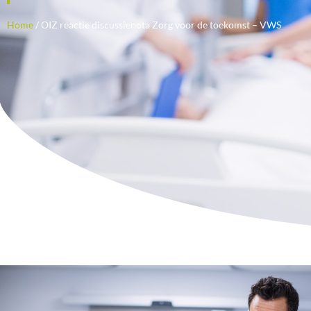
Home
/
OIZ reactie discussienota Zorg voor de toekomst – VWS