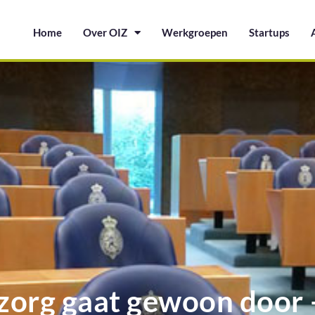
Home
Over OIZ
Werkgroepen
Startups
 zorg gaat gewoon door 