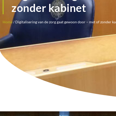
zonder kabinet
Home
/
Digitalisering van de zorg gaat gewoon door – met of zonder ka