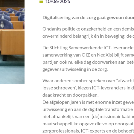
10/06/2025
Digitalisering van de zorg gaat gewoon doo
Ondanks politieke onzekerheid en een demissi
onverminderd belangrijk én in beweging: de di
De Stichting Samenwerkende ICT-leveranciers
samenwerking van OIZ en NedXis) blijft sam
partijen ook nu elke dag doorwerken aan bete
gegevensuitwisseling in de zorg.
Waar anderen somber spreken over “afwachte
losse schroeven”, kiezen ICT-leveranciers in
daadkracht en doorpakken.
De afgelopen jaren is met enorme inzet gewe
uitwisseling en aan de digitale transformatie
niet afhankelijk van een (de)missionair kabin
maatschappelijke opgave die volop doorgaat
zorgprofessionals, ICT-experts en de behoeft