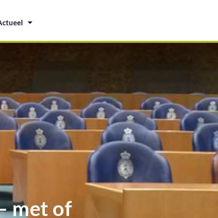
Actueel
– met of