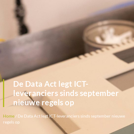
De Data Act legt ICT-
leveranciers sinds september
nieuwe regels op
Home
/
De Data Act legt ICT-leveranciers sinds september nieuwe
regels op