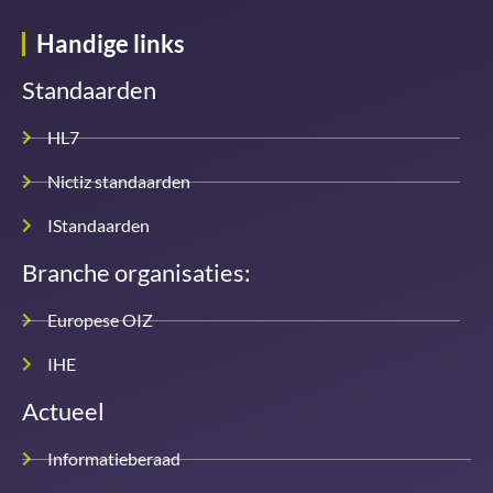
Handige links
Standaarden
HL7
Nictiz standaarden
IStandaarden
Branche organisaties:
Europese OIZ
IHE
Actueel
Informatieberaad